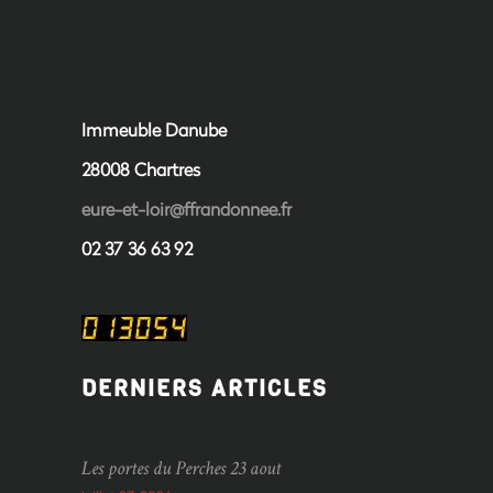
Immeuble Danube
28008 Chartres
eure-et-loir@ffrandonnee.fr
02 37 36 63 92
DERNIERS ARTICLES
Les portes du Perches 23 aout